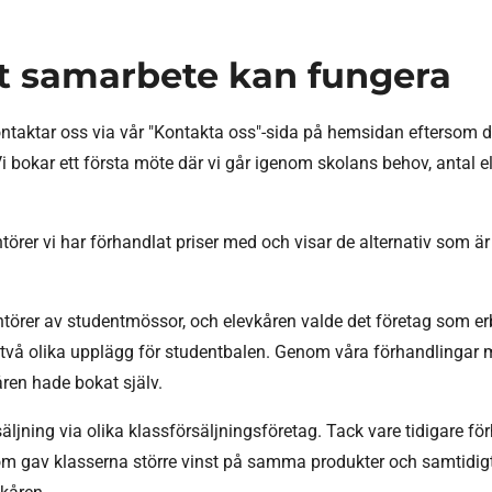
t samarbete kan fungera
ktar oss via vår "Kontakta oss"-sida på hemsidan eftersom de vil
 bokar ett första möte där vi går igenom skolans behov, antal 
örer vi har förhandlat priser med och visar de alternativ som är
rantörer av studentmössor, och elevkåren valde det företag som er
en två olika upplägg för studentbalen. Genom våra förhandlingar 
åren hade bokat själv.
äljning via olika klassförsäljningsföretag. Tack vare tidigare f
om gav klasserna större vinst på samma produkter och samtidigt 