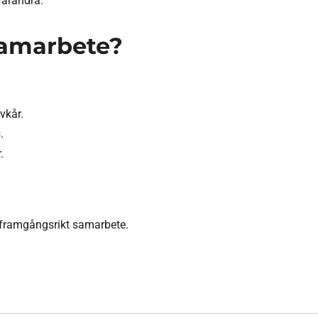
varandra.
 samarbete?
vkår.
.
.
t framgångsrikt samarbete.