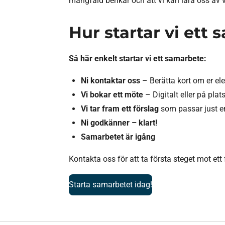
mångfald berikar och att vi kan lära oss av 
Hur startar vi ett
Så här enkelt startar vi ett samarbete:
Ni kontaktar oss
– Berätta kort om er ele
Vi bokar ett möte
– Digitalt eller på plats
Vi tar fram ett förslag
som passar just er
Ni godkänner – klart!
Samarbetet är igång
Kontakta oss för att ta första steget mot et
Starta samarbetet idag!