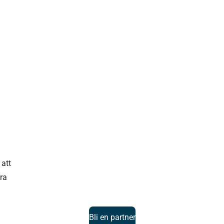
 att
era
Bli en partner