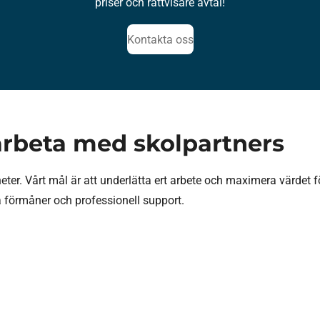
priser och rättvisare avtal!
Kontakta oss
arbeta med skolpartners
heter. Vårt mål är att underlätta ert arbete och maximera värde
va förmåner och professionell support.